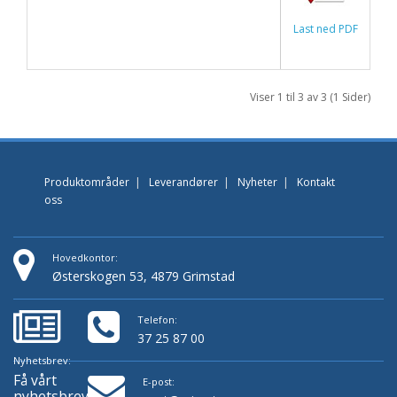
Last ned PDF
Viser 1 til 3 av 3 (1 Sider)
Produktområder
|
Leverandører
|
Nyheter
|
Kontakt
oss
Hovedkontor:
Østerskogen 53, 4879 Grimstad
Telefon:
37 25 87 00
Nyhetsbrev:
Få vårt
E-post:
nyhetsbrev!