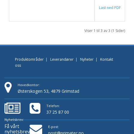
Last ned PDF
Viser 1 til 3 av 3 (1 Sider)
Produktområder
|
Leverandører
|
Nyheter
|
Kontakt
oss
Hovedkontor:
Østerskogen 53, 4879 Grimstad
Telefon:
37 25 87 00
Nyhetsbrev:
Få vårt
E-post:
nyhetsbrev!
post@primatec.no