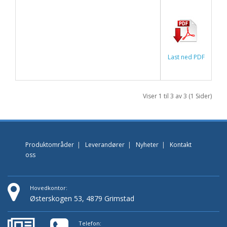
Last ned PDF
Viser 1 til 3 av 3 (1 Sider)
Produktområder
|
Leverandører
|
Nyheter
|
Kontakt
oss
Hovedkontor:
Østerskogen 53, 4879 Grimstad
Telefon: