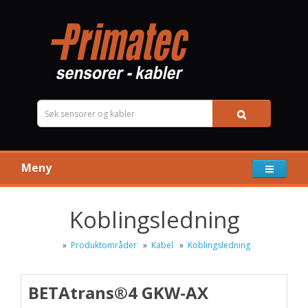
Meny
Koblingsledning
»
Produktområder
»
Kabel
»
Koblingsledning
BETAtrans®4 GKW-AX