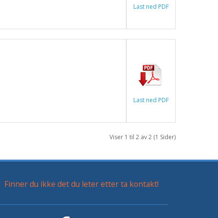
Last ned PDF
Last ned PDF
Viser 1 til 2 av 2 (1 Sider)
Finner du ikke det du leter etter ta kontakt!