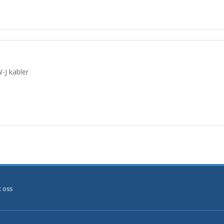
-J kabler
t oss