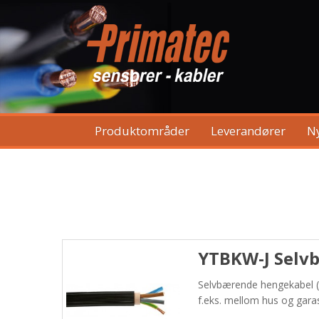
Produktområder
Leverandører
N
YTBKW-J Selv
Selvbærende hengekabel (i
f.eks. mellom hus og gara