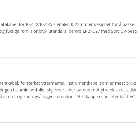
 datakabel for RS422/RS485 signaler. 0,22mm er designet for å passe 
e og fuktige rom. For bruk utendørs, benytt Li-2YCYv med Sort UV-best
mentkabel, forsterket yttermantel. Instrumentkabel som er mest brukt
ingen i aluminiumfolie, skjermer leder parene mot ytre elektrostatisk
våte rom, og kan også legges utendørs. Ytre kappe i sort eller blå PVC.