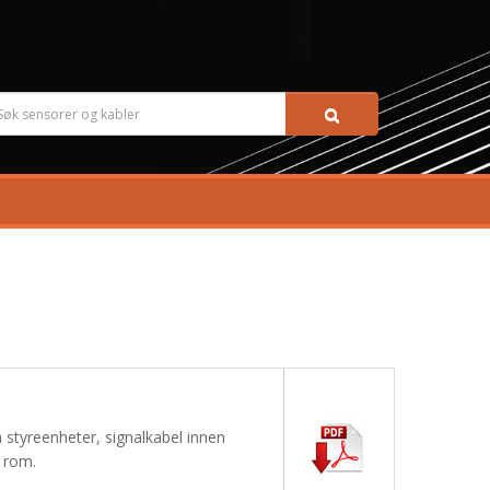
 styreenheter, signalkabel innen
e rom.