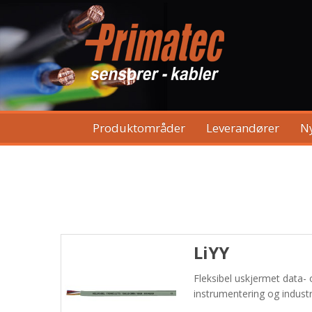
Produktområder
Leverandører
N
LiYY
Fleksibel uskjermet data-
instrumentering og industr