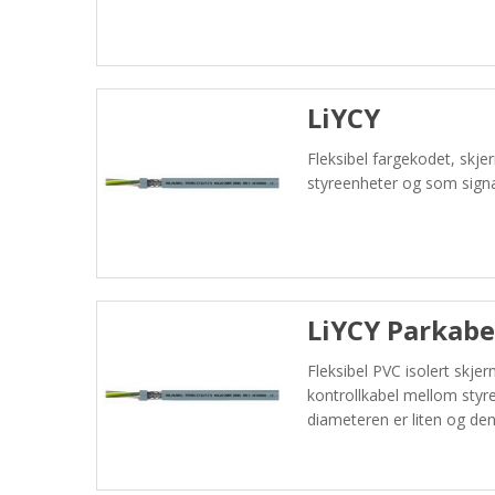
LiYCY
Fleksibel fargekodet, skj
styreenheter og som signa
LiYCY Parkabe
Fleksibel PVC isolert skje
kontrollkabel mellom sty
diameteren er liten og de