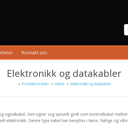
yheter
Kontakt oss
Elektronikk og datakabler
»
Produktområder
»
Kabel
»
Elektronikk og datakabler
 og signalkabel. Den egner seg spesielt godt som kontrollkabel mellom
iell elektronikk. Denne type kabel kan benyttes i tørre, fuktige og våt