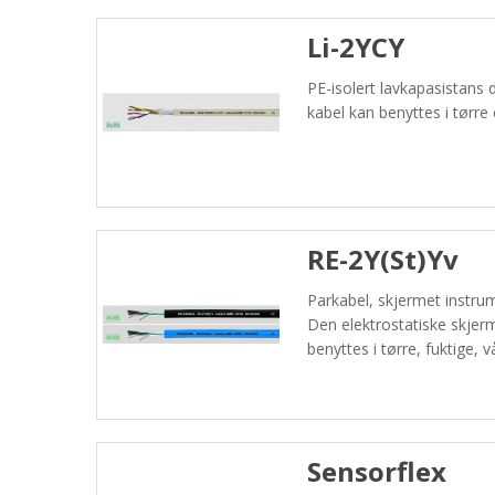
Li-2YCY
PE-isolert lavkapasistans
kabel kan benyttes i tørr
RE-2Y(St)Yv
Parkabel, skjermet instru
Den elektrostatiske skjerm
benyttes i tørre, fuktige, 
Sensorflex