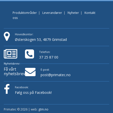
Produktområder
|
Leverandører
|
Nyheter
|
Kontakt
oss
Hovedkontor:
Østerskogen 53, 4879 Grimstad
Telefon:
37 25 87 00
Nyhetsbrev:
Få vårt
E-post:
nyhetsbrev!
post@primatec.no
Facebook:
Følg oss på Facebook!
Primatec © 2026 | web:
gtm.no